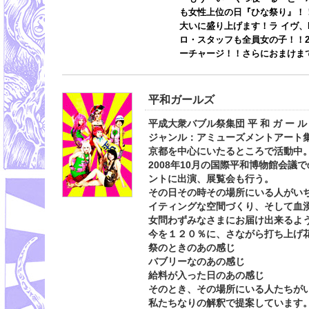
も女性上位の日『ひな祭り』！
大いに盛り上げます！ラ イヴ、
ロ・スタッフも全員女の子！！2
ーチャージ！！さらにおまけま
平和ガールズ
平成大衆バブル祭集団 平 和 ガ ー ル
ジャンル：アミューズメントアート
京都を中心にいたるところで活動中
2008年10月の国際平和博物館会議
ントに出演、展覧会も行う。
その日その時その場所にいる人がい
イティングな空間づくり、そして血
女問わずみなさまにお届け出来るよ
今を１２０％に、さながら打ち上げ
祭のときのあの感じ
バブリーなのあの感じ
給料が入った日のあの感じ
そのとき、その場所にいる人たちが
私たちなりの解釈で提案しています