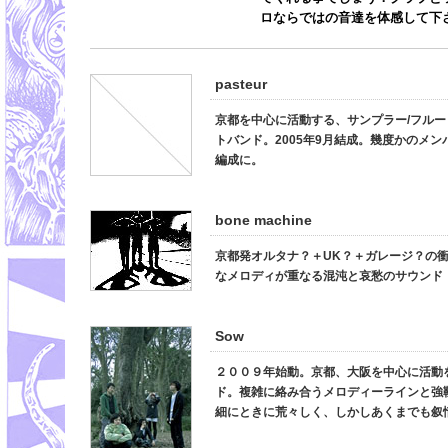
ロならではの音達を体感して下
pasteur
京都を中心に活動する、サンプラー/フルー
トバンド。2005年9月結成。幾度かのメン
編成に。
bone machine
京都発オルタナ？＋UK？＋ガレージ？の
なメロディが重なる混沌と哀愁のサウンド
Sow
２００９年始動。京都、大阪を中心に活動
ド。複雑に絡み合うメロディーラインと強
細にときに荒々しく、しかしあくまでも叙