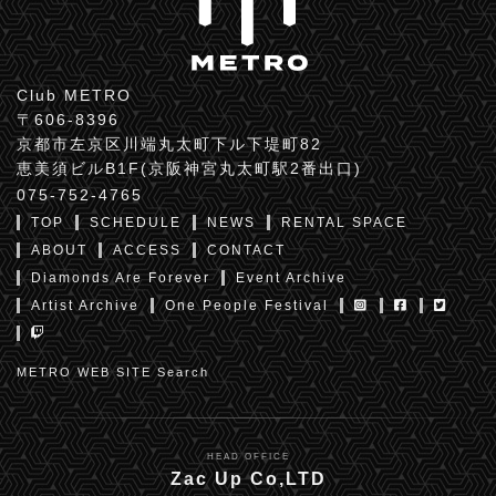
Club METRO
〒606-8396
京都市左京区川端丸太町下ル下堤町82
恵美須ビルB1F(京阪神宮丸太町駅2番出口)
075-752-4765
TOP
SCHEDULE
NEWS
RENTAL SPACE
ABOUT
ACCESS
CONTACT
Diamonds Are Forever
Event Archive
Artist Archive
One People Festival
METRO WEB SITE Search
HEAD OFFICE
Zac Up Co,LTD