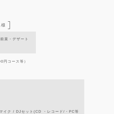
1名様
＋前菜・デザート
00円コース等）
マイク / DJセット(CD ・レコード/・PC等