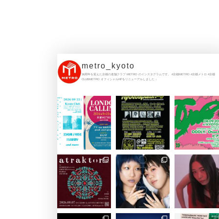
metro_kyoto
36周年を迎えた京都の老舗クラブ METRO のインスタグラムです。
#京都METRO #京都メトロ #京都
CLUBMETRO
オフィシャルHPをリニューアルしました
↓