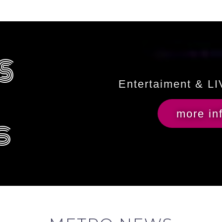
S
Entertaiment & 
more in
s