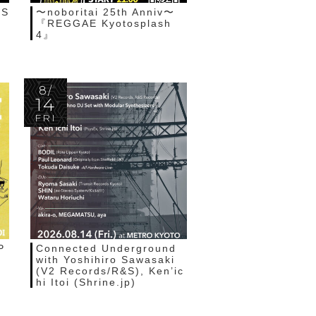
HS
〜noboritai 25th Anniv〜
『REGGAE Kyotosplash
4』
8/
14
FRI
P
Connected Underground
with Yoshihiro Sawasaki
(V2 Records/R&S), Ken’ic
hi Itoi (Shrine.jp)