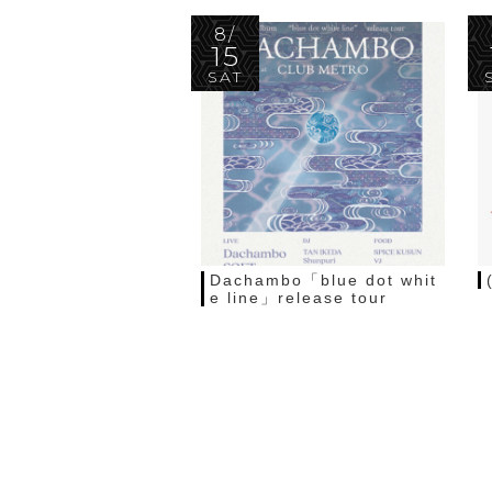
8/
15
SAT
Dachambo「blue dot whit
e line」release tour