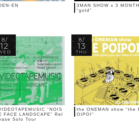
DEN-EN
3MAN SHOW x 3 MONT
“gold”
8/
8/
12
13
WED
THU
VIDEOTAPEMUSIC “NOIS
the ONEMAN show “the 
E FACE LANDSCAPE” Rel
OIPOI”
ease Solo Tour