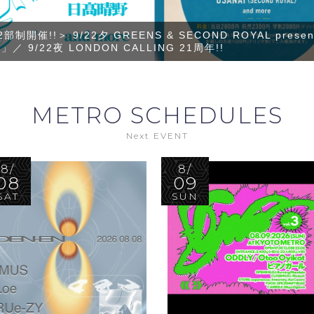
N-EN feat. IMUS
METRO SCHEDULES
Next EVENT
8/
8/
08
09
SAT
SUN