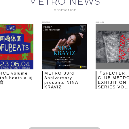
METRO NEWS
Infomation
2023.02.20
2022.11.26
ICE volume
METRO 33rd
「SPECTER」
-tofubeats × 岡
Anniversary
CLUB METR
育-
presents NINA
EXHIBITION
KRAVIZ
SERIES VOL.