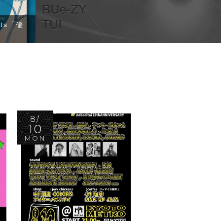
8/
10
MON