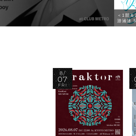
8/8 DE
8/
07
FRI