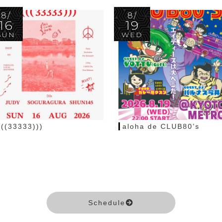
8/
8/
16
19
SUN
WED
(((33333)))
aloha de CLUB80’s
Schedule