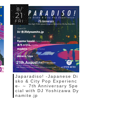
8/
21
FRI
Japaradiso! -Japanese Di
sko & City Pop Experienc
e- ～ 7th Anniversary Spe
cial with DJ Yoshizawa Dy
namite.jp