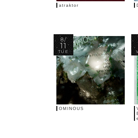
atraktor
8/
11
TUE
OMINOUS