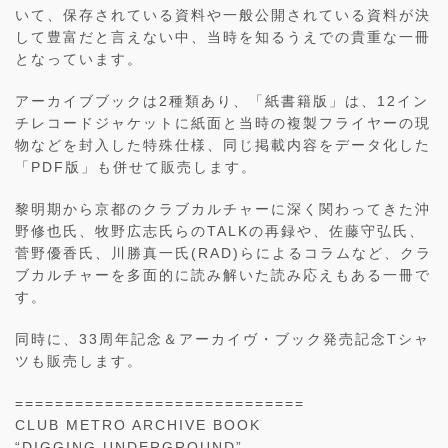
いて、保存されている資料や一般公開されている資料が決
して豊富だと言えない中、当時を知るうえでの貴重な一冊
となっています。
アーカイブブックは2種類あり、「紙書籍版」は、12イン
チレコードジャケットに紙面と当時の複製フライヤーの現
物などを封入した特殊仕様、同じ掲載内容をデータ化した
「PDF版」も併せて販売します。
黎明期から京都のクラブカルチャーに深く関わってきた沖
野修也氏、牧野広志氏らのTALKの再録や、佐藤守弘氏、
菅野優香氏、川勝真一氏(RAD)らによるコラムなど、クラ
ブカルチャーを多面的に読み解いた読み応えもある一冊で
す。
同時に、33周年記念＆アーカイヴ・ブック発売記念Tシャ
ツも販売します。
=============================
CLUB METRO ARCHIVE BOOK
“DIGGING UNDERGROUND”