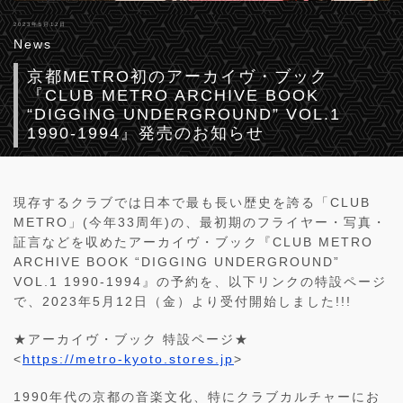
2023年5月12日
News
京都METRO初のアーカイヴ・ブック
『CLUB METRO ARCHIVE BOOK
“DIGGING UNDERGROUND” VOL.1
1990-1994』発売のお知らせ
現存するクラブでは日本で最も長い歴史を誇る「CLUB
METRO」(今年33周年)の、最初期のフライヤー・写真・
証言などを収めたアーカイヴ・ブック『CLUB METRO
ARCHIVE BOOK “DIGGING UNDERGROUND”
VOL.1 1990-1994』の予約を、以下リンクの特設ページ
で、2023年5月12日（金）より受付開始しました!!!
★アーカイヴ・ブック 特設ページ★
<
https://metro-kyoto.stores.jp
>
1990年代の京都の音楽文化、特にクラブカルチャーにお