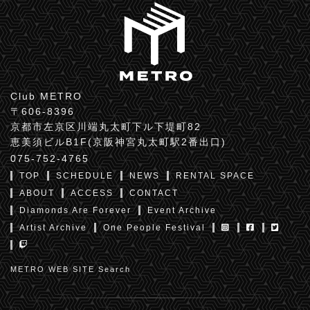
Club METRO
〒606-8396
京都市左京区川端丸太町下ル下堤町82
恵美須ビルB1F(京阪神宮丸太町駅2番出口)
075-752-4765
TOP
SCHEDULE
NEWS
RENTAL SPACE
ABOUT
ACCESS
CONTACT
Diamonds Are Forever
Event Archive
Artist Archive
One People Festival
METRO WEB SITE Search