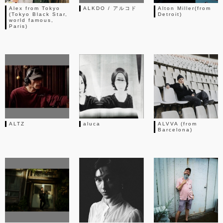
Alex from Tokyo
ALKDO / アルコド
Alton Miller(from
(Tokyo Black Star,
Detroit)
world famous,
Paris)
ALTZ
aluca
ALVVA (from
Barcelona)