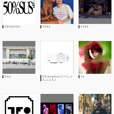
50%SUS4
5364
5364
5kai
5Xiangfen(うーしゃ
7e
んふぇん)