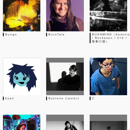
Bungo
BurnTale
BUSHMIND（Seminis
/ Rockasen / 2×4 /
惨劇の森）
byan
Byetone (raster)
C