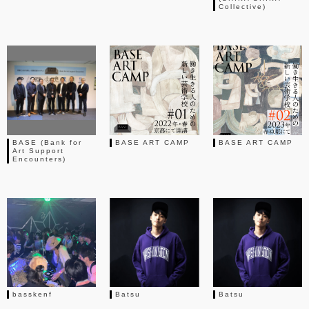
Collective)
BASE (Bank for
BASE ART CAMP
BASE ART CAMP
Art Support
Encounters)
basskenf
Batsu
Batsu