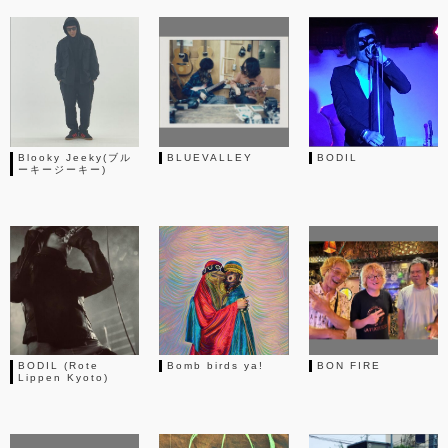
Blooky Jeeky(ブル
BLUEVALLEY
BODIL
ーキージーキー)
BODIL (Rote
Bomb birds ya!
BON FIRE
Lippen Kyoto)