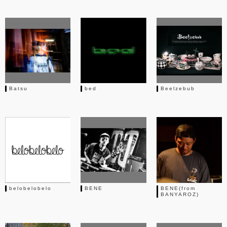
Batsu
bed
Beelzebub
belobelobelo
BENE
BENE(from
BANYAROZ)