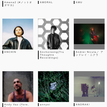
Amana2 (#ノットオ
AMORAL
AMU
ダヤカ)
ANCHIN
Anchorsong(Tru
Andrei Nicula／ ア
Thoughts
ンドレイ・ニクラ
Recordings)
Andy Vaz (Yore,
annyoi
ANORAK!