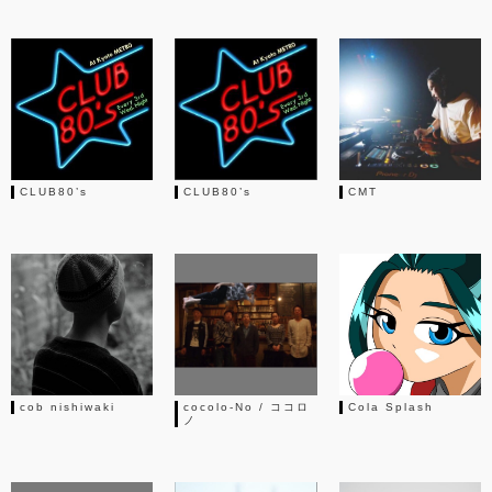
CLUB80’s
CLUB80’s
CMT
cob nishiwaki
cocolo-No / ココロ
Cola Splash
ノ