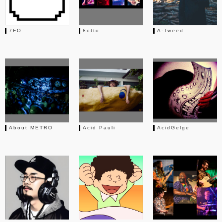
7FO
8otto
A-Tweed
About METRO
Acid Pauli
AcidGelge