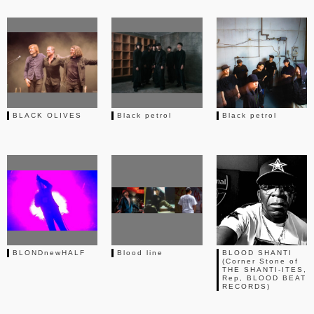
BLACK OLIVES
Black petrol
Black petrol
BLONDnewHALF
Blood line
BLOOD SHANTI
(Corner Stone of
THE SHANTI-ITES,
Rep, BLOOD BEAT
RECORDS)