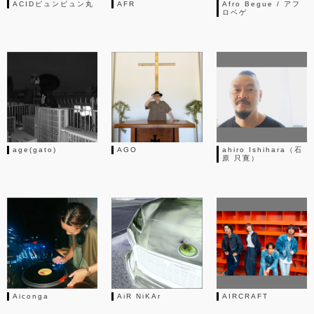
ACIDピュンピュン丸
AFR
Afro Begue / アフ
ロベゲ
age(gato)
AGO
ahiro Ishihara（石
原 只寛）
Aiconga
AiR NiKAr
AIRCRAFT