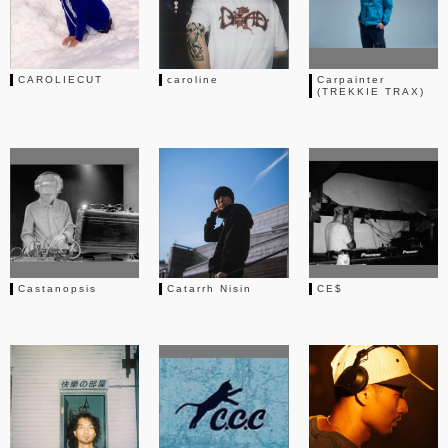
CAROLIECUT
caroline
Carpainter
(TREKKIE TRAX)
Castanopsis
Catarrh Nisin
CE$