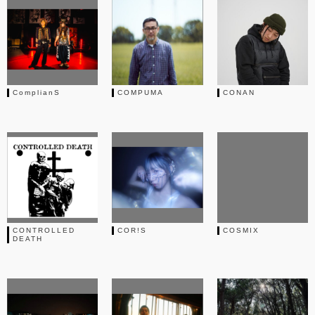
ComplianS
COMPUMA
CONAN
CONTROLLED
COR!S
COSMIX
DEATH