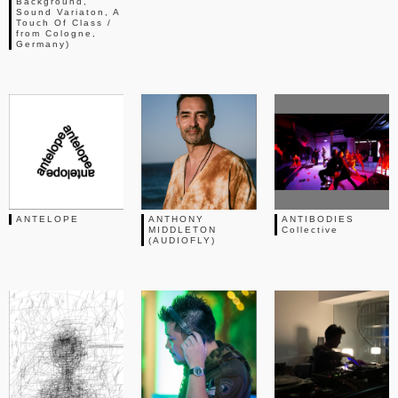
Background,
Sound Variaton, A
Touch Of Class /
from Cologne,
Germany)
ANTELOPE
ANTHONY
ANTIBODIES
MIDDLETON
Collective
(AUDIOFLY)