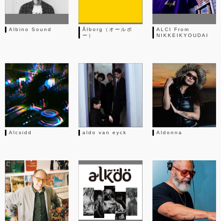
Albino Sound
Ålborg（オールボ
ALCI From
ー）
NIKKEIKYOUDAI
Alcsidd
aldo van eyck
Aldonna