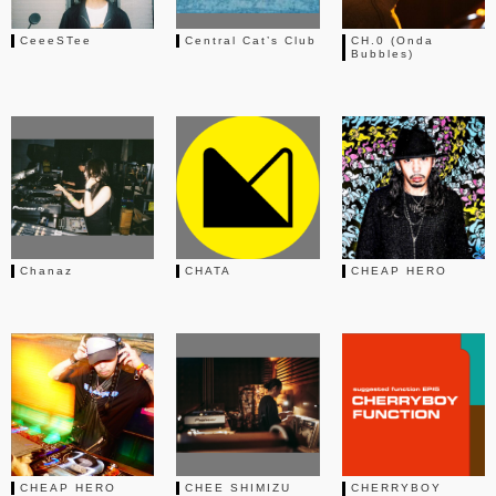
CeeeSTee
Central Cat’s Club
CH.0 (Onda
Bubbles)
Chanaz
CHATA
CHEAP HERO
CHEAP HERO
CHEE SHIMIZU
CHERRYBOY