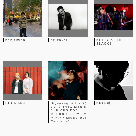
benjaminn
betcover!!
BETTY & THE
SLACKS
BIB & MOE
Bigswamp a.k.a.だ
BIG松村
いふく (New Lights
/ 4KICKS FOR
GEEKS / ゲーマーズ
ヘブン / MidSchool
Cartoons)