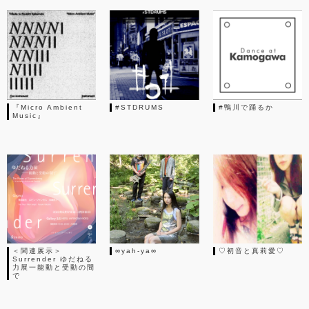
『Micro Ambient
#STDRUMS
#鴨川で踊るか
Music』
＜関連展示＞
∞yah-ya∞
♡初音と真莉愛♡
Surrender ゆだねる
力展一能動と受動の間
で