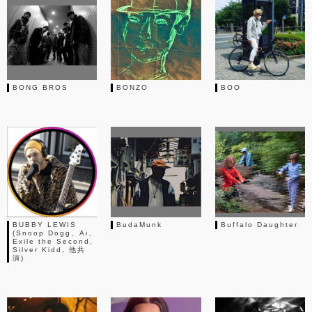
BONG BROS
BONZO
BOO
BUBBY LEWIS
BudaMunk
Buffalo Daughter
(Snoop Dogg、Ai、
Exile the Second,
Silver Kidd, 他共
演)