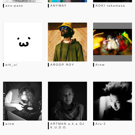
anu-pass
ANYWAY
AOKI takamasa
ark_ui
AROOP ROY
Arow
arow
ARTMAN a.k.a DJ
Aru-2
K.U.D.O.