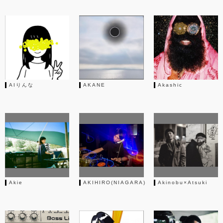
AIりんな
AKANE
Akashic
Akie
AKIHIRO(NIAGARA)
Akinobu×Atsuki