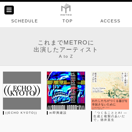
SCHEDULE
TOP
ACCESS
これまでMETROに
出演したアーティスト
A to Z
((ECHO KYOTO))
㈱即興建設
「つくることとAI —
生成と複製のあいだ
で」徳井直生