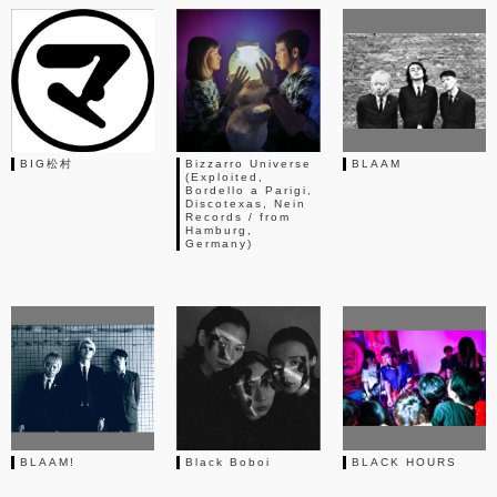
BIG松村
Bizzarro Universe
BLAAM
(Exploited,
Bordello a Parigi,
Discotexas, Nein
Records / from
Hamburg,
Germany)
BLAAM!
Black Boboi
BLACK HOURS