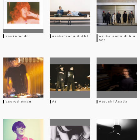
asuka ando
asuka ando & ARI
asuka ando dub u
set
asurotheman
At
Atsushi Asada