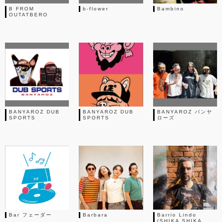
B FROM
b-flower
Bambino
OUTATBERO
BANYAROZ DUB
BANYAROZ DUB
BANYAROZ バンヤ
SPORTS
SPORTS
ローズ
Bar フェーダー
Barbara
Barrio Lindo
(SHIKA SHIKA