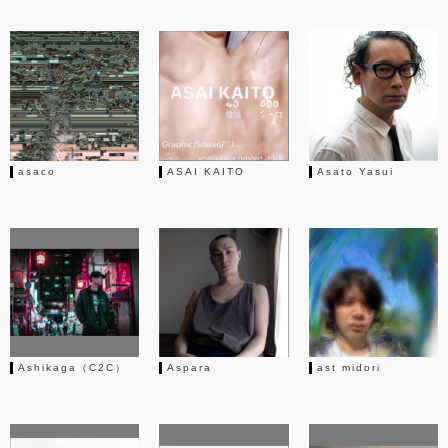
asaco
ASAI KAITO
Asato Yasui
Ashikaga（C2C）
Aspara
ast midori