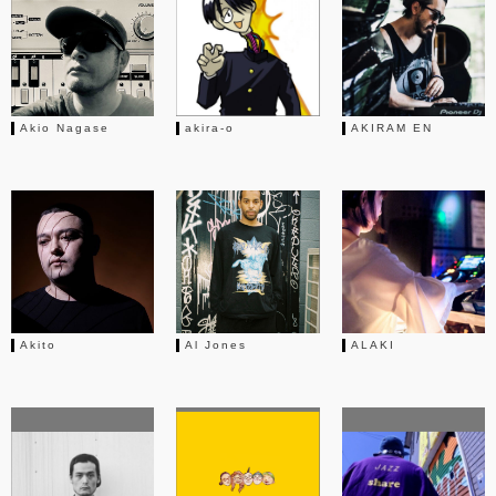
Akio Nagase
akira-o
AKIRAM EN
Akito
Al Jones
ALAKI