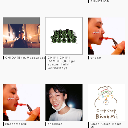
FUNCTION
CHIDA(Ene/Mascaras)
CHIKI CHIKI
choco
RAMBO (Bungo,
zenzenheiki,
Ceriseboy)
choco/tolcul
chokkoo
Chop Chop Banh
Mi