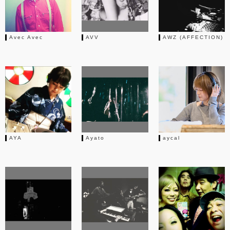
Avec Avec
AVV
AWZ (AFFECTION)
AYA
Ayato
aycal