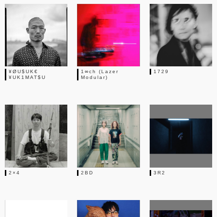
¥ØU$UK€
1∞ch (Lazer
1729
¥UK1MAT$U
Modular)
2×4
2BD
3R2