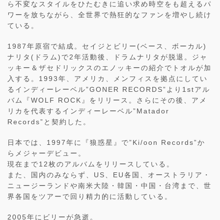
ら不変なスタイルをひたむきに追い求め時空をも超えるパ
ワーを放ちながら、全世界で熱狂的なファンを増やし続け
ている。
1987年原宿で結成。セイジとビリー(ベース、ボーカル)
ナリタ(ドラム)で2年活動後、ドラムナリタが脱退。ジャ
ッキー＆ザセドリックスのエノッキーの紹介でトオルが加
入する。1993年、アメリカ、メンフィスを拠点にしてい
るインディーレーベル”GONER RECORDS”より1stアル
バム『WOLF ROCK』をリリース。さらにその後、アメ
リカを代表するインディーレーベル”Matador
Records”と契約した。
日本では、1997年に『狼惑星』で”Ki/oon Records”か
らメジャーデビュー。
現在まで12枚のアルバムをリリースしている。
また、国内のみならず、US、EU各国、オーストラリア・
ニュージーランドや南米大陸・韓国・中国・台湾まで、世
界各国をツアーで回り精力的に活動している。
2005年にビリーが急逝。