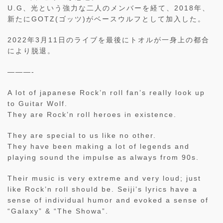
U.G、光という強力な二人のメンバーを経て、2018年、
新たにGOTZ(ゴッツ)がベースウルフとして加入した。
2022年3月11日のライブを最後にトオルが一身上の都合
により脱退。
———-
A lot of japanese Rock’n roll fan’s really look up
to Guitar Wolf.
They are Rock’n roll heroes in existence.
They are special to us like no other.
They have been making a lot of legends and
playing sound the impulse as always from 90s.
Their music is very extreme and very loud; just
like Rock’n roll should be. Seiji’s lyrics have a
sense of individual humor and evoked a sense of
“Galaxy” & “The Showa”.