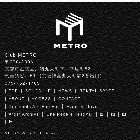
Club METRO
〒606-8396
京都市左京区川端丸太町下ル下堤町82
恵美須ビルB1F(京阪神宮丸太町駅2番出口)
075-752-4765
TOP
SCHEDULE
NEWS
RENTAL SPACE
ABOUT
ACCESS
CONTACT
Diamonds Are Forever
Event Archive
Artist Archive
One People Festival
METRO WEB SITE Search