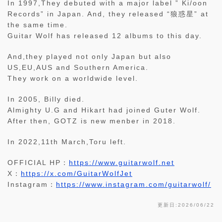
In 1997,They debuted with a major label ” Ki/oon
Records” in Japan. And, they released “狼惑星” at
the same time.
Guitar Wolf has released 12 albums to this day.
And,they played not only Japan but also
US,EU,AUS and Southern America.
They work on a worldwide level.
In 2005, Billy died.
Almighty U.G and Hikart had joined Guter Wolf.
After then, GOTZ is new menber in 2018.
In 2022,11th March,Toru left.
OFFICIAL HP：
https://www.guitarwolf.net
X：
https://x.com/GuitarWolfJet
Instagram：
https://www.instagram.com/guitarwolf/
更新日:2026/06/22