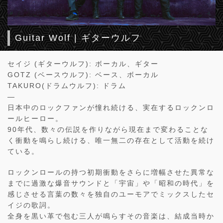
Guitar Wolf | ギターウルフ
セイジ (ギターウルフ): ボーカル、ギター
GOTZ (ベースウルフ): ベース、ボーカル
TAKURO(ドラムウルフ): ドラム
—
日本中のロックファンが憧れ続ける、実在するロックンロ
ールヒーロー。
90年代、数々の伝説を作りながら現在まで変わることな
く衝動を鳴らし続ける、唯一無二の存在として活動を続け
ている。
ロックンロールの持つ初期衝動をさらに増幅させた異常な
までに過激な爆音サウンドと「宇宙」や「昭和の時代」を
感じさせる言葉の数々を独自のユーモアでミックスしたセ
イジの歌詞。
全身を黒い革で包む三人が鳴らすその音楽は、結成当時か