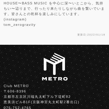
HOUSE〜BASS MUSIC を中心に深〜いとこから、気持
ちい〜辺りまで、行ったり来たりしながら曲を繋いでいま
す。皆さんとの乾杯を楽しみにしています。
(instagram)
tom_zerogravity
更新日:2022/01/18
Club METRO
〒606-8396
京都市左京区川端丸太町下ル下堤町82
恵美須ビルB1F(京阪神宮丸太町駅2番出口)
075-752-4765