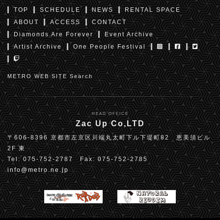
TOP
SCHEDULE
NEWS
RENTAL SPACE
ABOUT
ACCESS
CONTACT
Diamonds Are Forever
Event Archive
Artist Archive
One People Festival
METRO WEB SITE Search
HEAD OFFICE
Zac Up Co,LTD
〒606-8396 京都市左京区川端丸太町下ル下堤町82 恵美須ビル
2F 東
Tel: 075-752-2787 Fax: 075-752-2785
info@metro.ne.jp