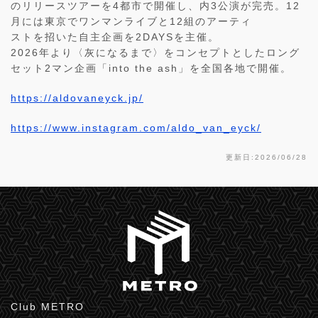
のリリースツアーを4都市で開催し、内3公演が完売。12
月には東京でワンマンライブと12組のアーティ
ストを招いた自主企画を2DAYSを主催。
2026年より〈灰になるまで〉をコンセプトとしたロング
セット2マン企画「into the ash」を全国各地で開催。
https://aldovaneyck.jp/
https://www.instagram.com/aldo_van_eyck/
更新日:2026/06/28
Club METRO