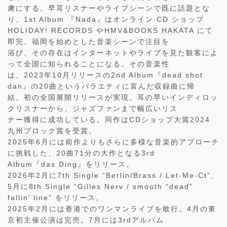
虜にする。早耳リスナーやライブシーンで既に話題とな
り、1st Album 『Nada』はオンライン CD ショップ
HOLIDAY! RECORDS やHMV&BOOKS HAKATA にて
即完。福岡を始めとした音楽シーンで注目を
浴び、その存在はインターネットやライブを見た観客によ
って全国に知られることになる。その音楽性
は、2023年10月リリースの2nd Album『dead shot
dan』の20曲というバラエティに富んだ収録曲に帰
結。初の全国展開リリースが実現。耳の早いインディロッ
クリスナーから、ジャズファンまで幅広いリス
ナー獲得に成功している。同作はCDショップ大賞2024
九州ブロック賞を受賞。
2025年6月には前作よりもさらに多様な音楽的アプローチ
に挑戦した、20曲71分の大作となる3rd
Album『das Ding』をリリース。
2026年2月に7th Single “Berlin/Brass / Let-Me-Ct”、
5月に8th Single “Gilles Nerv / smooth “dead”
fallin’ line” をリリース。
2025年2月には香港でのワンマンライブを敢行。4月の東
京初主催公演は完売。7月には3rdアルバム