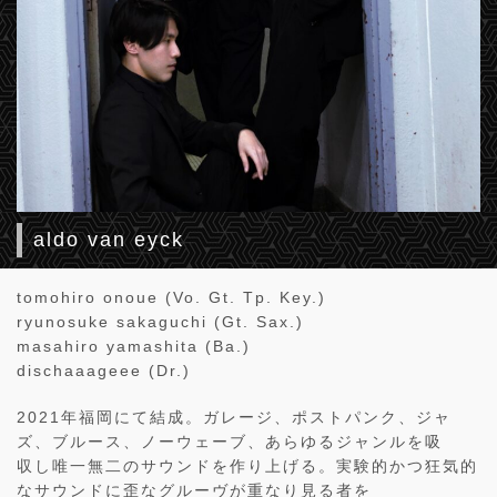
aldo van eyck
tomohiro onoue (Vo. Gt. Tp. Key.)
ryunosuke sakaguchi (Gt. Sax.)
masahiro yamashita (Ba.)
dischaaageee (Dr.)
2021年福岡にて結成。ガレージ、ポストパンク、ジャ
ズ、ブルース、ノーウェーブ、あらゆるジャンルを吸
収し唯一無二のサウンドを作り上げる。実験的かつ狂気的
なサウンドに歪なグルーヴが重なり見る者を