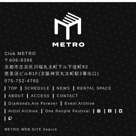
Club METRO
〒606-8396
京都市左京区川端丸太町下ル下堤町82
恵美須ビルB1F(京阪神宮丸太町駅2番出口)
075-752-4765
TOP
SCHEDULE
NEWS
RENTAL SPACE
ABOUT
ACCESS
CONTACT
Diamonds Are Forever
Event Archive
Artist Archive
One People Festival
METRO WEB SITE Search