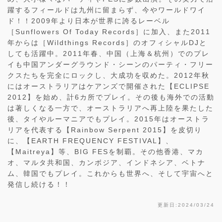
躍するフィールドは九州に留まらず、今やワールドワイ
ド！！2009年より日本が世界に誇るレーベル
［Sunflowers Of Today Records］に加入、また2011
年からは［Wildthings Records］のオフィシャルDJと
しても活躍中。2011年春、中国（上海＆杭州）でのプレ
イも中国アンダーグラウンド・シーンのパーティ・フリー
クスたちを完全にロックし、大成功を収めた。2012年秋
にはオーストラリアはケアンズで開催された【ECLIPSE
2012】を始め、計6カ所でプレイ。その後も海外での活動
は著しくなる一方で、オーストラリアへ再上陸を果たした
後、タイやルーマニアでもプレイ。2015年はオーストラ
リアを代表する【Rainbow Serpent 2015】を皮切り
に、【EARTH FREQUENCY FESTIVAL】、
【Maitreya】等、BIG FESを制覇。その他香港、マカ
オ、マルタ共和国、カンボジア、インドネシア、ベトナ
ム、韓国でもプレイ。これからも世界へ、そして宇宙へと
発信し続ける！！
更新日:2024/03/24