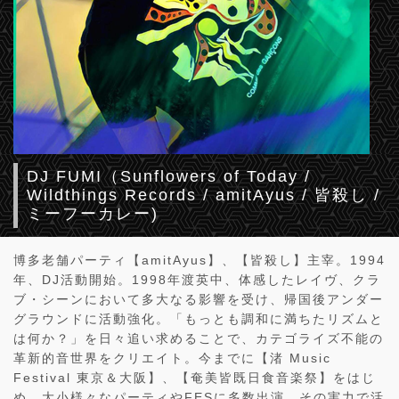
DJ FUMI（Sunflowers of Today /
Wildthings Records / amitAyus / 皆殺し /
ミーフーカレー)
博多老舗パーティ【amitAyus】、【皆殺し】主宰。1994
年、DJ活動開始。1998年渡英中、体感したレイヴ、クラ
ブ・シーンにおいて多大なる影響を受け、帰国後アンダー
グラウンドに活動強化。「もっとも調和に満ちたリズムと
は何か？」を日々追い求めることで、カテゴライズ不能の
革新的音世界をクリエイト。今までに【渚 Music
Festival 東京＆大阪】、【奄美皆既日食音楽祭】をはじ
め、大小様々なパーティやFESに多数出演。その実力で活