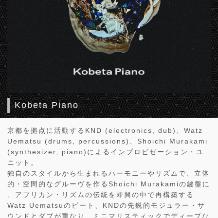
Kobeta Piano
京都を拠点に活動するKND (electronics, dub)、Watz
Uematsu (drums, percussions)、Shoichi Murakami
(synthesizer, piano)によるインプロビゼーション・ユ
ニット。
独自のスタイルから生まれるハーモニーやリズムで、立体
的・空間的なグルーヴを作るShoichi Murakamiの鍵盤に
、アフリカン・リズムの伝統を即興の中で再構築する
Watz Uematsuのビート、KNDの先鋭的モジュラー・サ
ウンドとダブが重なり、ミニマリスティックでディープな