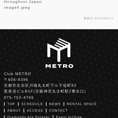
throughout Japan.
image4.jpeg
更新日:2024/08/21
Club METRO
〒606-8396
京都市左京区川端丸太町下ル下堤町82
恵美須ビルB1F(京阪神宮丸太町駅2番出口)
075-752-4765
TOP
SCHEDULE
NEWS
RENTAL SPACE
ABOUT
ACCESS
CONTACT
Diamonds Are Forever
Event Archive