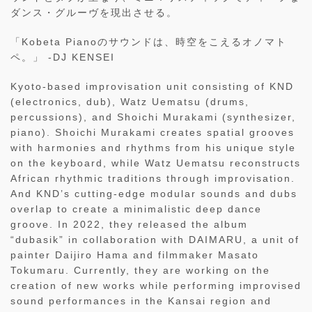
ダンス・グルーヴを現出させる。
「Kobeta Pianoのサウンドは、時空をこえるオノマト
ペ。」 -DJ KENSEI
Kyoto-based improvisation unit consisting of KND
(electronics, dub), Watz Uematsu (drums,
percussions), and Shoichi Murakami (synthesizer,
piano). Shoichi Murakami creates spatial grooves
with harmonies and rhythms from his unique style
on the keyboard, while Watz Uematsu reconstructs
African rhythmic traditions through improvisation.
And KND’s cutting-edge modular sounds and dubs
overlap to create a minimalistic deep dance
groove. In 2022, they released the album
“dubasik” in collaboration with DAIMARU, a unit of
painter Daijiro Hama and filmmaker Masato
Tokumaru. Currently, they are working on the
creation of new works while performing improvised
sound performances in the Kansai region and