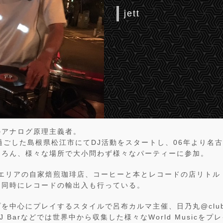
jett
のアナログ原理主義者。
過ごした島根県松江市にてDJ活動をスタートし、06年より名
ちろん、様々な場所で大小問わず様々なパーティーに参加。
駅エリアの自家焙煎珈琲店、コーヒーと本とレコードの店リトル
と同時にレコードの輸出入も行っている。
を中心にプレイするスタイルで呂布カルマ主催、日乃丸@club 
 Barなどでは世界中から収集した様々なWorld Musicを