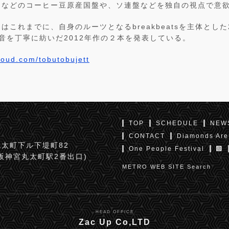
アなどのコーヒー豆原産国盤や、ソ連盤などを独自の視点で意
はこれまでに、自身のルーツとなるbreakbeatsを主体とした
など生音を丁寧に紡いだ2012年作の２本を発表している。
loud.com/tobutobujett
TOP
SCHEDULE
NEW
CONTACT
Diamonds Are
太町下ル下堤町82
One People Festival
京阪神宮丸太町駅2番出口)
METRO WEB SITE Search
HEAD OFFICE
Zac Up Co,LTD