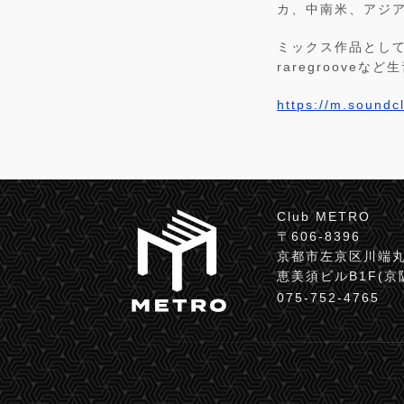
カ、中南米、アジ
ミックス作品として
raregroove
https://m.soundc
Club METRO
〒606-8396
京都市左京区川端丸
恵美須ビルB1F(
075-752-4765