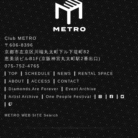
Club METRO
〒606-8396
京都市左京区川端丸太町下ル下堤町82
恵美須ビルB1F(京阪神宮丸太町駅2番出口)
075-752-4765
TOP
SCHEDULE
NEWS
RENTAL SPACE
ABOUT
ACCESS
CONTACT
Diamonds Are Forever
Event Archive
Artist Archive
One People Festival
METRO WEB SITE Search