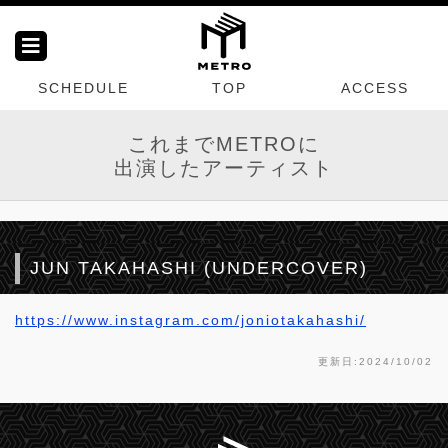
SCHEDULE
TOP
ACCESS
これまでMETROに
出演したアーティスト
JUN TAKAHASHI (UNDERCOVER)
https://www.instagram.com/joniotakahashi/
更新日:2024/10/02