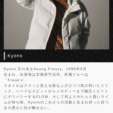
Kyons
Kyons 又の名を¥oung Freazy、1996年9月
生まれ、出身地は京都府宇治市。所属クルーは
「Freak’s’」
スタイルはクスッと笑える様なふざけつつ気の利いたリリ
ック、ハードなスピットからメロディーまで幅広くビート
にデリバリーするFLOW、そして何よりやたらと固いライ
ムが持ち味。Kyonsのこれからの活動と生まれ持った目つ
きの悪さに目が離せない。