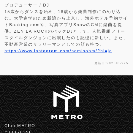
プロデューサー / DJ
15歳からダンスを始め、18歳から楽曲制作にのめり込
む。大学進学のため新潟から上京し、海外ホテル予約サイ
トBooking.comや、写真アプリSnowのCMに楽曲を提
供。ZEN LA ROCKのバックDJとして、人気番組フリー
スタイルダンジョンに出演したのも記憶に新しい。また、
不動産営業のサラリーマンとしての顔も持つ。
https://www.instagram.com/samisohm/?hl=ja
更新日:2023/07/25
Club METRO
〒606-8396