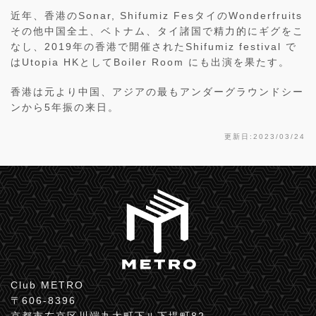
近年、香港の
Sonar, Shifumiz Fes
タイの
Wonderfruits
その他中国全土、ベトナム、タイ諸国で精力的にギグをこ
なし、
2019
年の香港で開催された
Shifumiz festival
で
は
Utopia HK
として
Boiler Room
にも出演を果たす。
香港は元より中国、アジアの最もアンダーグラウンドシー
ンから
5
年振の来日。
更新日:2023/03/24
Club METRO
〒606-8396
京都市左京区川端丸太町下ル下堤町82