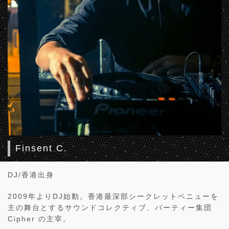
Finsent C.
DJ/
香港出身
2009
年より
DJ
始動。香港最深部シークレットベニューを
主の舞台とするサウンドコレクティブ、パーティー集団
Cipher
の主宰。