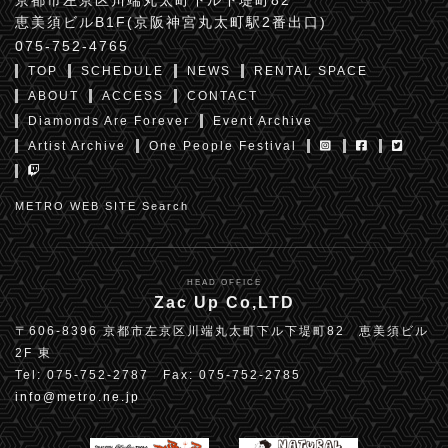
恵美須ビルB1F(京阪神宮丸太町駅2番出口)
075-752-4765
TOP
SCHEDULE
NEWS
RENTAL SPACE
ABOUT
ACCESS
CONTACT
Diamonds Are Forever
Event Archive
Artist Archive
One People Festival
METRO WEB SITE Search
HEAD OFFICE
Zac Up Co,LTD
〒606-8396 京都市左京区川端丸太町下ル下堤町82 恵美須ビル
2F 東
Tel: 075-752-2787 Fax: 075-752-2785
info@metro.ne.jp