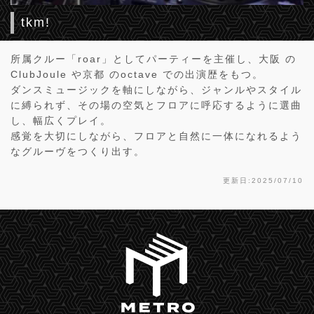
tkm!
所属クルー「roar」としてパーティーを主催し、大阪 の
ClubJoule や京都 のoctave での出演歴をもつ。
ダンスミュージックを軸にしながら、ジャンルやスタイル
に縛られず、その場の空気とフロアに呼応するように選曲
し、幅広くプレイ。
感覚を大切にしながら、フロアと自然に一体になれるよう
なグルーヴをつくり出す。
更新日:2025/07/10