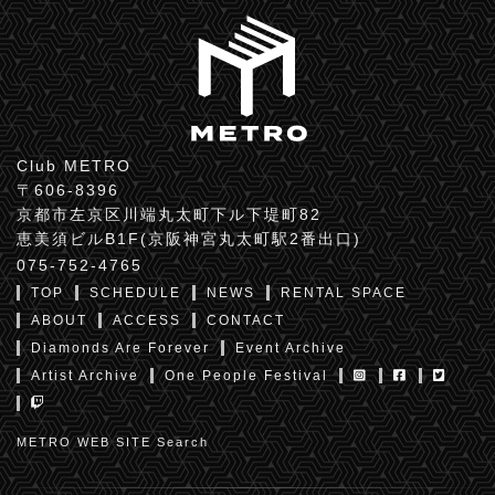
Club METRO
〒606-8396
京都市左京区川端丸太町下ル下堤町82
恵美須ビルB1F(京阪神宮丸太町駅2番出口)
075-752-4765
TOP
SCHEDULE
NEWS
RENTAL SPACE
ABOUT
ACCESS
CONTACT
Diamonds Are Forever
Event Archive
Artist Archive
One People Festival
METRO WEB SITE Search