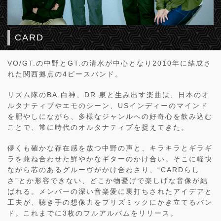
CARD
VO/GT.の中野とGT.の清水が中心となり2010年に結成さ
れた関西拠点の4ピースバンド。
リズム隊のBA.白神、DR.泉と生み出す楽曲は、日本のオ
ルタナティブやエモのシーン、USインディーのマインド
を肥やしにながら、多様なジャンルへの好奇心を飲み込む
ことで、常に時代のオルタナティブを捉えてきた。
儚くも確かな存在感を放つ中野の声と、キラキラとギラギ
ラを兼ね合わせた鮮やかなギターのかけ合い。そこに軽快
ながら芯のあるグルーヴがかけ合わさり、“CARDらし
さ”とか形容できない、どこか物憂げで楽しげな音像が結
ばれる。メンバーの深い音楽愛に裏打ちされたアイデアと
工夫が、聴き手の想像力をプリズミックにかき立てるバン
ド。これまでに3枚のフルアルバムをリリース。