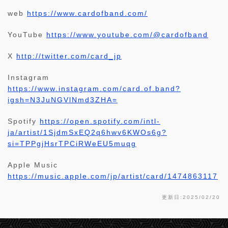
web
https://www.cardofband.com/
YouTube
https://www.youtube.com/@cardofband
X
http://twitter.com/card_jp
Instagram
https://www.instagram.com/card.of.band?
igsh=N3JuNGVlNmd3ZHA=
Spotify
https://open.spotify.com/intl-
ja/artist/1SjdmSxEQ2q6hwv6KWOs6g?
si=TPPgjHsrTPCiRWeEU5muqg
Apple Music
https://music.apple.com/jp/artist/card/1474863117
更新日:2025/02/20