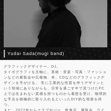
Yudai Sada(mugi band)
グラフィックデザイナー、DJ。
タイポグラフィを主軸に、美術・音楽・写真・ファッショ
ンなどの展覧会や広報物、本、CDなどのグラフィックデ
ザインを手がける。 常に工業的な性質を伴うデザインと
いう領域にありながらも、日常を過ごす中で見つけたPC
上では生まれない質感を持つものから着想を受け、物理的
な手法を積極的に取り入れるといったDIY的な視座を持
つ。
また、2022年からクラブやバー、飲食店、展覧会、ライ