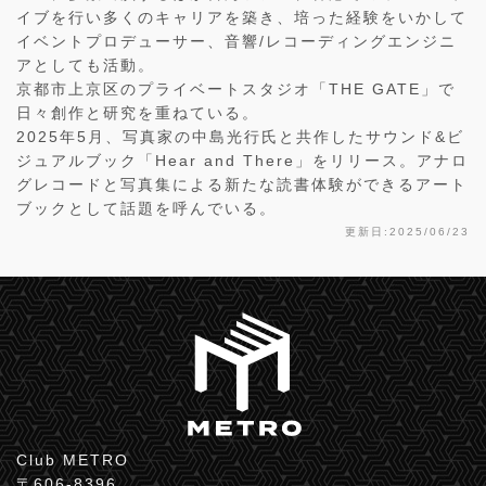
イブを行い多くのキャリアを築き、培った経験をいかして
イベントプロデューサー、音響/レコーディングエンジニ
アとしても活動。
京都市上京区のプライベートスタジオ「THE GATE」で
日々創作と研究を重ねている。
2025年5月、写真家の中島光行氏と共作したサウンド&ビ
ジュアルブック「Hear and There」をリリース。アナロ
グレコードと写真集による新たな読書体験ができるアート
ブックとして話題を呼んでいる。
更新日:2025/06/23
Club METRO
〒606-8396