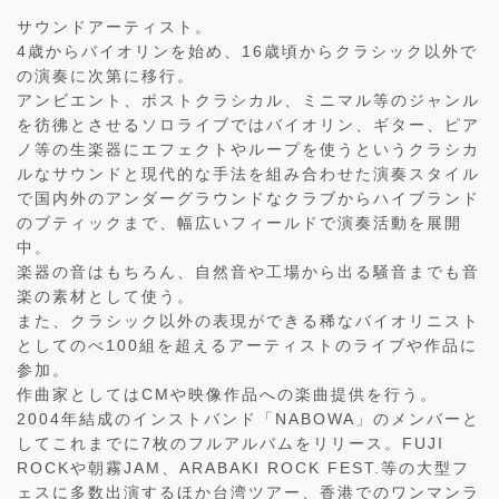
サウンドアーティスト。
4歳からバイオリンを始め、16歳頃からクラシック以外で
の演奏に次第に移行。
アンビエント、ポストクラシカル、ミニマル等のジャンル
を彷彿とさせるソロライブではバイオリン、ギター、ピア
ノ等の生楽器にエフェクトやループを使うというクラシカ
ルなサウンドと現代的な手法を組み合わせた演奏スタイル
で国内外のアンダーグラウンドなクラブからハイブランド
のブティックまで、幅広いフィールドで演奏活動を展開
中。
楽器の音はもちろん、自然音や工場から出る騒音までも音
楽の素材として使う。
また、クラシック以外の表現ができる稀なバイオリニスト
としてのべ100組を超えるアーティストのライブや作品に
参加。
作曲家としてはCMや映像作品への楽曲提供を行う。
2004年結成のインストバンド「NABOWA」のメンバーと
してこれまでに7枚のフルアルバムをリリース。FUJI
ROCKや朝霧JAM、ARABAKI ROCK FEST.等の大型フ
ェスに多数出演するほか台湾ツアー、香港でのワンマンラ