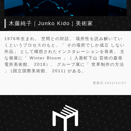
木藤純子｜Junko Kido｜美術家
1976年生まれ。 空間との対話、 場所性を読み解いてい
くというプロセスのもと、「 その場所でしか成立 しない
作品」 として構想されたインスタレーションを発表。 主
な個展に「 Winter Bloom 」（ 入善町下山 芸術の森発
電所美術館、 2018）、 グループ展に「 世界制作の方法
」 (国立国際美術館、 2011) がある。
更新日:2022/11/27