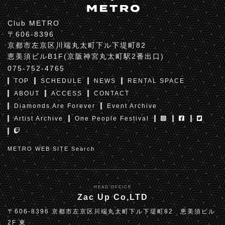
Club METRO
〒606-8396
京都市左京区川端丸太町下ル下堤町82
恵美須ビルB1F(京阪神宮丸太町駅2番出口)
075-752-4765
TOP
SCHEDULE
NEWS
RENTAL SPACE
ABOUT
ACCESS
CONTACT
Diamonds Are Forever
Event Archive
Artist Archive
One People Festival
METRO WEB SITE Search
HEAD OFFICE
Zac Up Co,LTD
〒606-8396 京都市左京区川端丸太町下ル下堤町82 恵美須ビル
2F 東