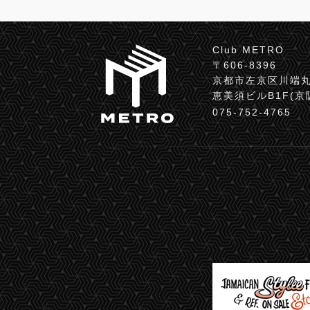
Club METRO
〒606-8396
京都市左京区川端丸
恵美須ビルB1F(
075-752-4765