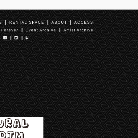
S
RENTAL SPACE
ABOUT
ACCESS
 Forever
Event Archive
Artist Archive
東