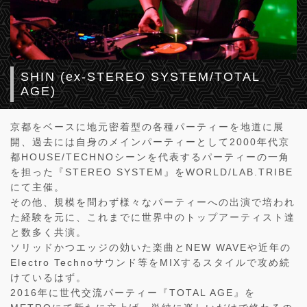
SHIN (ex-STEREO SYSTEM/TOTAL
AGE)
京都をベースに地元密着型の各種パーティーを地道に展
開、過去には自身のメインパーティーとして2000年代京
都HOUSE/TECHNOシーンを代表するパーティーの一角
を担った『STEREO SYSTEM』をWORLD/LAB.TRIBE
にて主催。
その他、規模を問わず様々なパーティーへの出演で培われ
た経験を元に、これまでに世界中のトップアーティスト達
と数多く共演。
ソリッドかつエッジの効いた楽曲とNEW WAVEや近年の
Electro Technoサウンド等をMIXするスタイルで攻め続
けているはず。
2016年に世代交流パーティー『TOTAL AGE』を