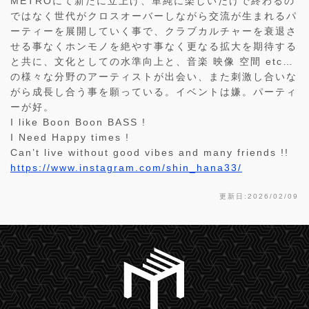
METROにて新たに立上げ、単純に楽しいだけで終わるの
ではなく世代がクロスオーバーしながら交流が生まれるパ
ーティーを展開していく事で、クラブカルチャーを衰退さ
せる事なくホンモノを絶やす事なく更なる拡大を期待する
と共に、文化としての水準向上と、音楽 映像 空間 etc…
の様々な分野のアーティストが出会い、また刺激し合いな
がら成長し合う事を願っている。イベントは嫌。パーティ
ーが好。
I like Boon Boon BASS !
I Need Happy times !
Can’t live without good vibes and many friends !!
https://www.instagram.com/shin_hana33/
更新日:2026/02/09