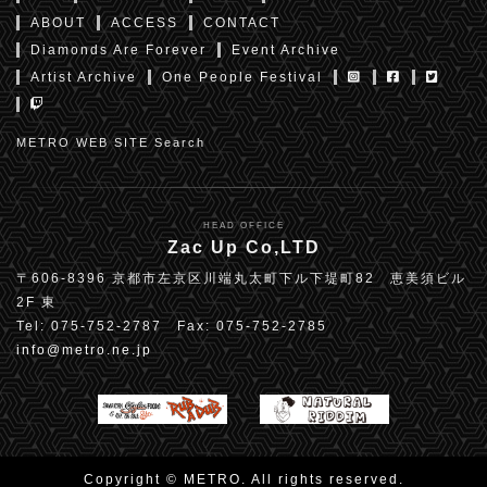
ABOUT
ACCESS
CONTACT
Diamonds Are Forever
Event Archive
Artist Archive
One People Festival
METRO WEB SITE Search
HEAD OFFICE
Zac Up Co,LTD
〒606-8396 京都市左京区川端丸太町下ル下堤町82 恵美須ビル
2F 東
Tel: 075-752-2787 Fax: 075-752-2785
info@metro.ne.jp
Copyright © METRO. All rights reserved.