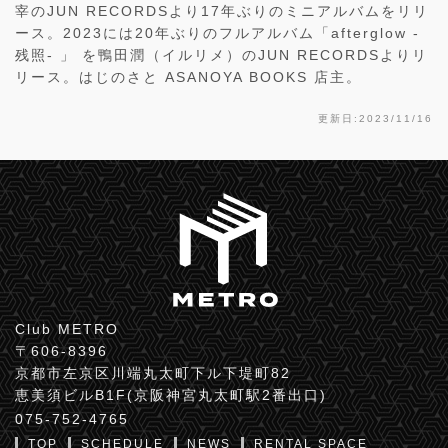
宰のJUN RECORDSより17年ぶりのミニアルバムをリリ
ース。2023には20年ぶりのフルアルバム「afterglow -
残照- 」 を鴨田潤（イルリメ）のJUN RECORDSよりリ
リース。はじのさと ASANOYA BOOKS 店主。
更新日:2023/11/16
Club METRO
〒606-8396
京都市左京区川端丸太町下ル下堤町82
恵美須ビルB1F(京阪神宮丸太町駅2番出口)
075-752-4765
TOP
SCHEDULE
NEWS
RENTAL SPACE