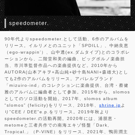
speedometer.
90年代よりspeedometer.として活動、6作のアルバムを
リリース。イルリメとのユニット「SPDILL」、中納良恵
（ego-wrappin’）、山中透(ex.ダムタイプ)とのコラボレ
ーションから、二階堂和美の編曲、ビッグポルノ楽曲担
当、市川準監督作品への楽曲提供など。2010年から
AUTORA(山本アキヲ+高山純+砂十島NANI+森雄大)とし
ても2作のアルバムをリリース。アパレルブランド
「mizuiro-ind」のコレクションに楽曲提供、台湾・蔡健
雅のアルバムに編曲者として参加。2015年から、slomos
としてのソロ活動を開始。2017年、slomos album
“slomos” (felicity)をリリース、2018年、
shrine.jp
よ
り”CEE / DEE”e.p.をリリース。2019年秋より
speedometer.の活動再開。2020年には、浦朋恵・
metomeと三者共作での南海エキゾ怪盤「Dark,
Tropical.」（P-VINE）をリリース、2021年、鴨田潤主