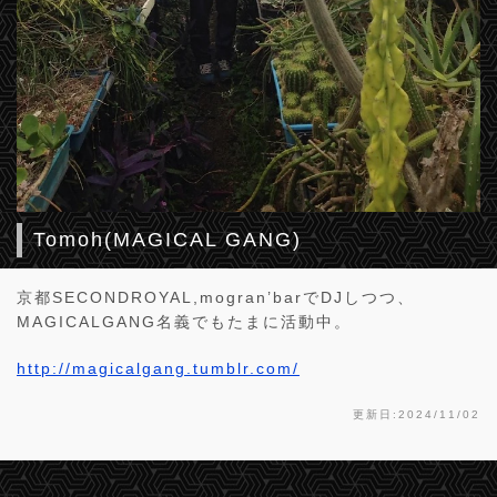
Tomoh(MAGICAL GANG)
京都SECONDROYAL,mogran’barでDJしつつ、
MAGICALGANG名義でもたまに活動中。
http://magicalgang.tumblr.com/
更新日:2024/11/02