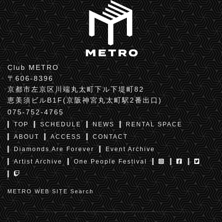
Club METRO
〒606-8396
京都市左京区川端丸太町下ル下堤町82
恵美須ビルB1F(京阪神宮丸太町駅2番出口)
075-752-4765
TOP
SCHEDULE
NEWS
RENTAL SPACE
ABOUT
ACCESS
CONTACT
Diamonds Are Forever
Event Archive
Artist Archive
One People Festival
METRO WEB SITE Search