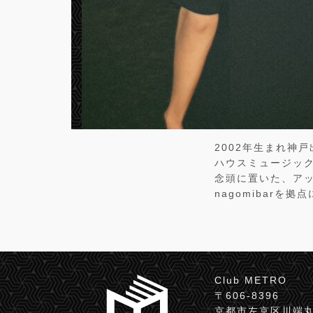
2002年生まれ神戸
ハウスミュージッ
念頭に置いた、アッ
nagomibarを
Club METRO
〒606-8396
京都市左京区川端丸