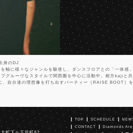
出身のDJ
クを軸に様々なジャンルを駆使し、ダンスフロアとの「一体感
プグルーヴなスタイルで関西圏を中心に活動中。相方kajiと
拠点に、自分達の理想像を打ち出すパーティー［RAISE BOOT
TOP
SCHEDULE
NEW
CONTACT
Diamonds Are
太町下ル下堤町82