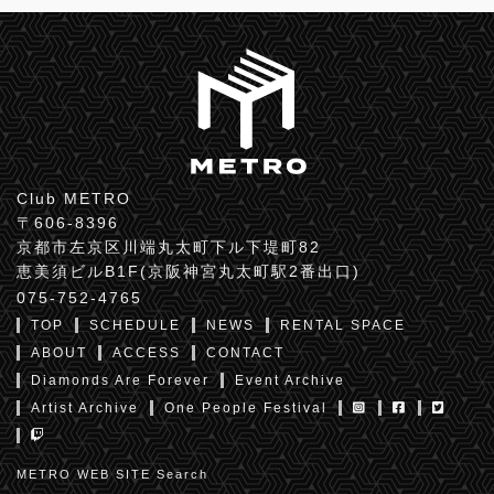
Club METRO
〒606-8396
京都市左京区川端丸太町下ル下堤町82
恵美須ビルB1F(京阪神宮丸太町駅2番出口)
075-752-4765
TOP
SCHEDULE
NEWS
RENTAL SPACE
ABOUT
ACCESS
CONTACT
Diamonds Are Forever
Event Archive
Artist Archive
One People Festival
METRO WEB SITE Search