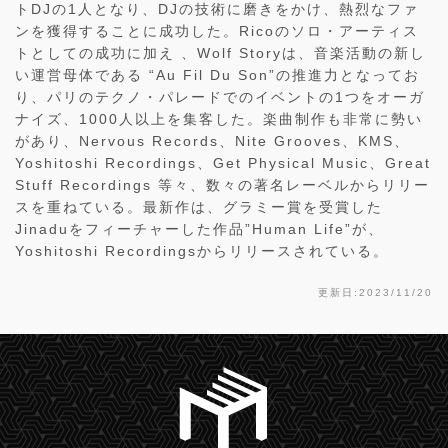
トDJの1人となり、DJの技術に磨きをかけ、熱烈なファ
ンを獲得することに成功した。Ricoのソロ・アーティス
トとしての成功に加え 、Wolf Storyは、音楽活動の新し
い運営母体である “Au Fil Du Son”の推進力となってお
り、パリのテクノ・パレードでのイベントの1つをオーガ
ナイズ、1000人以上を集客した。楽曲制作も非常に勢い
があり、Nervous Records、Nite Grooves、KMS、
Yoshitoshi Recordings、Get Physical Music、Great
Stuff Recordings 等々、数々の著名レーベルからリリー
スを重ねている。最新作は、グラミー賞を受賞した
Jinaduをフィーチャーした作品”Human Life”が、
Yoshitoshi Recordingsからリリースされている。
更新日:2023/11/20