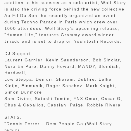
addition to his success as a solo artist, Wolf Story
is also the driving force behind the new collective
Au Fil Du Son, he recently organized an event
during Techno Parade in Paris which drew over
1000 attendees. Wolf Story’s upcoming release,
“Human Life,” features Grammy award winner
Jinadu and is set to drop on Yoshitoshi Records.
DJ Support:
Laurent Garnier, Kevin Saunderson, Bob Sinclar,
Nora En Pure, Danny Howard, MANDY, Blondish,
Hardwell,
Low Steppa, Demuir, Sharam, Dubfire, Eelke
Kleijn, Einmusik, Roger Sanchez, Mark Knight,
Simon Dunmore
Sam Divine, Satoshi Tomiie, FNX Omar, Oscar G,
Chus & Ceballos, Cassian, Paige, Robbie Rivera
STATS:
“Dennis Ferrer – Dem People Go (Wolf Story
remix)