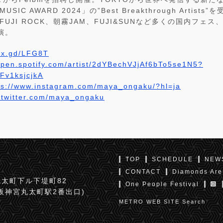
MUSIC AWARD 2024」の”Best Breakthrough Artis
FUJI ROCK、朝霧JAM、FUJI&SUNなど多くの国内フェ
演。
//x.gd/LFG8T
/open.spotify.com/artist/2dYBechVJjAf6bTo5se1N5?
Fv1ksjcjkA
ps://www.instagram.com/maya_ongaku/?hl=ja
//twitter.com/maya_ongaku
TOP
SCHEDULE
NEW
CONTACT
Diamonds Are
太町下ル下堤町82
One People Festival
京阪神宮丸太町駅2番出口)
METRO WEB SITE Search