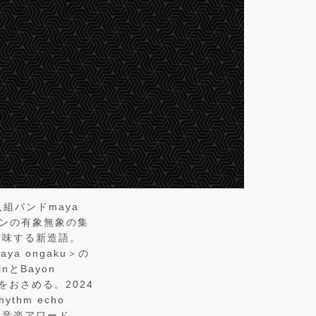
組バンドmaya
ャンの有象無象の集
意味する新造語。
 ongaku＞の
inとBayon
功をおさめる。2024
ythm echo
たな音楽アワード