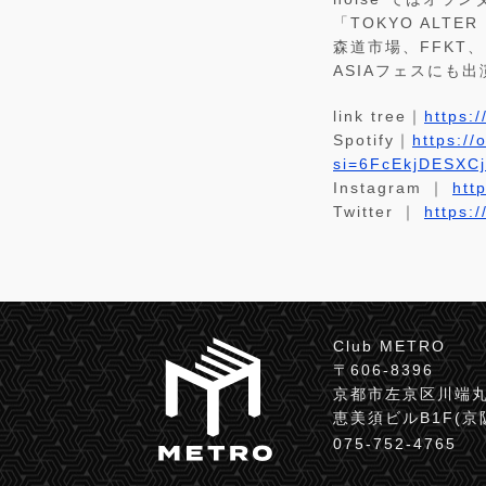
「TOKYO ALTER 
森道市場、FFKT、
ASIAフェスにも出
link tree｜
https:
Spotify｜
https:/
si=6FcEkjDESXCj
Instagram ｜
htt
Twitter ｜
https:
Club METRO
〒606-8396
京都市左京区川端丸
恵美須ビルB1F(
075-752-4765