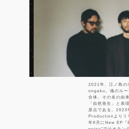
2021年、江ノ島
ongaku。魂の
合体。その名の由
「自然発生」と表現
原点である。2023年5月
Productionよ
年8月にNew EP『E
noise”ではオラ