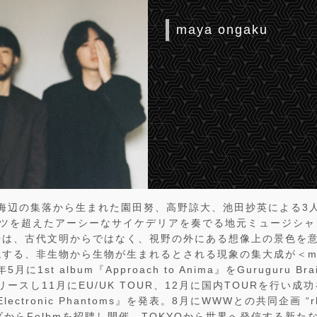
maya ongaku
の海辺の集落から生まれた園田努、高野諒大、池田抄英による3人
ルーツを超えたアーシーなサイケデリアを奏でる地元ミュージシ
来は、古代文明からではなく、視野の外にある想像上の景色を
する、非生物から生物が生まれるとされる現象の集大成が＜maya
に1st album『Approach to Anima』をGuruguru Bra
りリリースし11月にEU/UK TOUR、12月に国内TOURを行い成
lectronic Phantoms』を発表。8月にWWWとの共同企画 “rh
ンダからFelbmを招聘し開催。TOKYOから世界へ発信する新