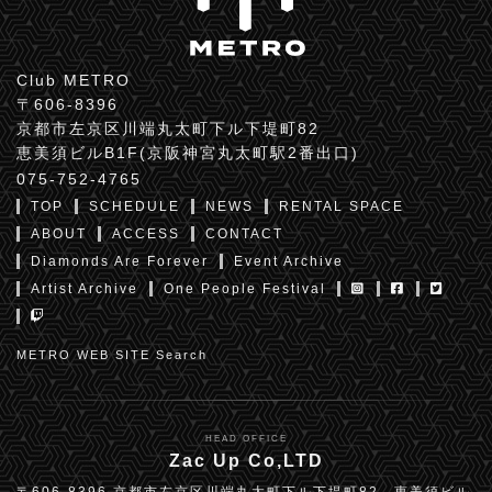
Club METRO
〒606-8396
京都市左京区川端丸太町下ル下堤町82
恵美須ビルB1F(京阪神宮丸太町駅2番出口)
075-752-4765
TOP
SCHEDULE
NEWS
RENTAL SPACE
ABOUT
ACCESS
CONTACT
Diamonds Are Forever
Event Archive
Artist Archive
One People Festival
METRO WEB SITE Search
HEAD OFFICE
Zac Up Co,LTD