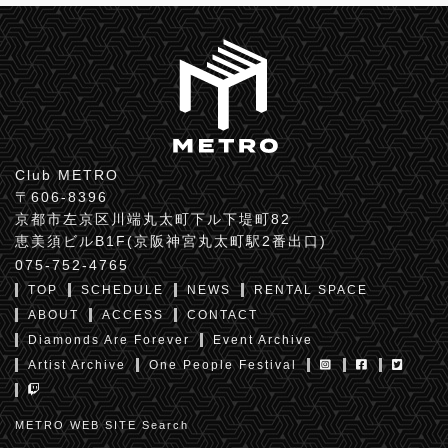
Club METRO
〒606-8396
京都市左京区川端丸太町下ル下堤町82
恵美須ビルB1F(京阪神宮丸太町駅2番出口)
075-752-4765
TOP
SCHEDULE
NEWS
RENTAL SPACE
ABOUT
ACCESS
CONTACT
Diamonds Are Forever
Event Archive
Artist Archive
One People Festival
METRO WEB SITE Search