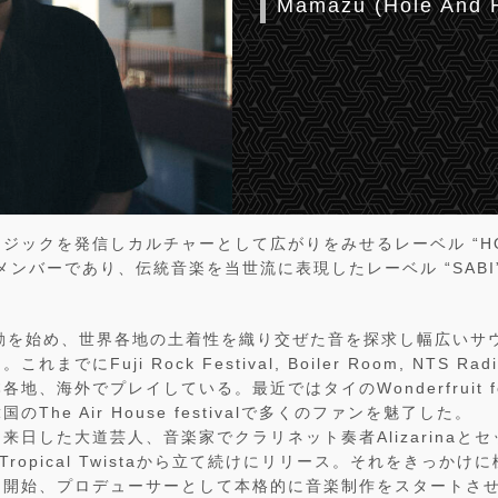
Mamazu (Hole And H
ジックを発信しカルチャーとして広がりをみせるレーベル “HOL
心メンバーであり、伝統音楽を当世流に表現したレーベル “SABI
活動を始め、世界各地の土着性を織り交ぜた音を探求し幅広いサ
までにFuji Rock Festival, Boiler Room, NTS 
、海外でプレイしている。最近ではタイのWonderfruit festi
The Air House festivalで多くのファンを魅了した。
来日した大道芸人、音楽家でクラリネット奏者Alizarinaと
ka, Tropical Twistaから立て続けにリリース。それをきっ
開始、プロデューサーとして本格的に音楽制作をスタートさせる