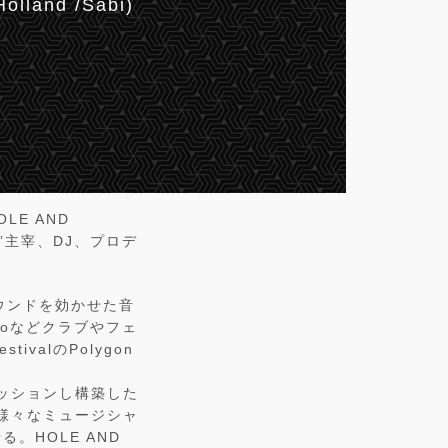
olland /Sabi)
E AND
”主宰、DJ、プロデ
ウンドを効かせた音
Radioなどクラブやフェ
valのPolygon
セッションし構築した
かけに様々なミュージシャ
。HOLE AND