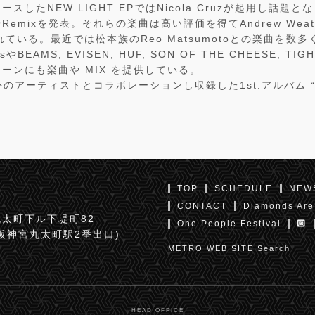
ースしたNEW LIGHT EPではNicola Cruzが起用し話題
emixを発表。それらの楽曲は高い評価を得てAndrew Weath
れている。最近では松本族のReo Matsumotoとの楽曲を数
alsやBEAMS, EVISEN, HUF, SON OF THE CHEESE, TIG
ーンにも楽曲や MIX を提供している。
外のアーティストとコラボレーションし収録した1st.アルバム “A
TOP
SCHEDULE
NEW
CONTACT
Diamonds Are
太町下ル下堤町82
One People Festival
京阪神宮丸太町駅2番出口)
METRO WEB SITE Search
HEAD OFFICE