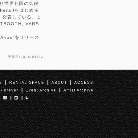
となり世界各国の気鋭
erallをはじめ多
多く発表している。ま
HTBOOTH, VANS
lias”をリリース
更新日:2025/04/04
S
RENTAL SPACE
ABOUT
ACCESS
 Forever
Event Archive
Artist Archive