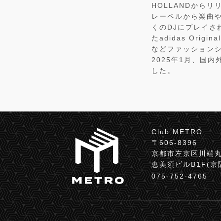
HOLLANDからリリ
レーベルから楽曲やR
くのDJにプレイさ
たadidas Origin
などファッションシ
2025年1月、国内
した。
Club METRO
〒606-8396
京都市左京区川端丸
恵美須ビルB1F(
075-752-4765