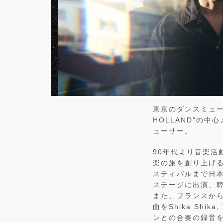
東京のダンスミュー
HOLLAND”の中
ューサー。
90年代より音楽
楽の旅を創り上げる。これ
スティバルまで日本各地
ステージに出演、韓国の
また、フランスから
曲をShika Shi
ンとの合奏の録音を