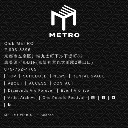
Club METRO
〒606-8396
京都市左京区川端丸太町下ル下堤町82
恵美須ビルB1F(京阪神宮丸太町駅2番出口)
075-752-4765
TOP
SCHEDULE
NEWS
RENTAL SPACE
ABOUT
ACCESS
CONTACT
Diamonds Are Forever
Event Archive
Artist Archive
One People Festival
METRO WEB SITE Search