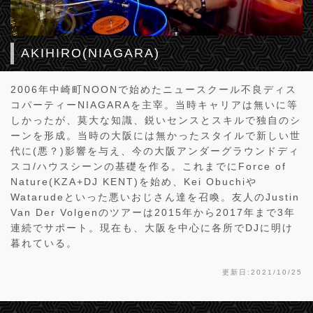
AKIHIRO(NIAGARA)
2006年中崎町NOONで始めたニュースクール不良ディス
コパーティーNIAGARAを主宰。当時キャリアは無いに等
しかったが、莫大な知識、鋭いセンスとスキルで独自のシ
ーンを形成。当時の大阪には無かったスタイルで新しい世
代に(悪？)影響を与え、今の大阪アンダーグラウンドディ
スコ/ハウスシーンの基礎を作る。これまでにForce of
Nature(KZA+DJ KENT)を始め、Kei Obuchiや
Watarudeといった悪いおじさん達を召喚。友人のJustin
Van Der Volgenのツアーは2015年から2017年まで3年
連続でサポート。現在も、大阪を中心に各所でDJに明け
暮れている。
更新日:2021/10/25