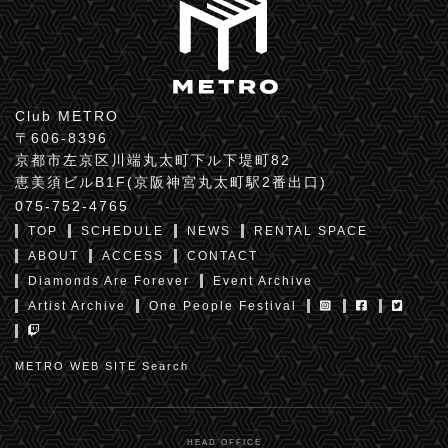
Club METRO
〒606-8396
京都市左京区川端丸太町下ル下堤町82
恵美須ビルB1F(京阪神宮丸太町駅2番出口)
075-752-4765
TOP
SCHEDULE
NEWS
RENTAL SPACE
ABOUT
ACCESS
CONTACT
Diamonds Are Forever
Event Archive
Artist Archive
One People Festival
METRO WEB SITE Search
HEAD OFFICE