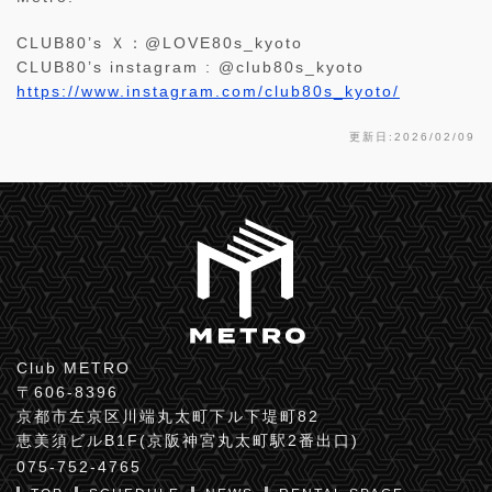
CLUB80’s Ｘ：@LOVE80s_kyoto
CLUB80’s instagram : @club80s_kyoto
https://www.instagram.com/club80s_kyoto/
更新日:2026/02/09
Club METRO
〒606-8396
京都市左京区川端丸太町下ル下堤町82
恵美須ビルB1F(京阪神宮丸太町駅2番出口)
075-752-4765