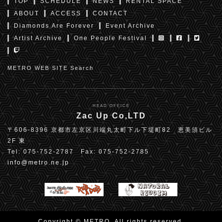
TOP
SCHEDULE
NEWS
RENTAL SPACE
ABOUT
ACCESS
CONTACT
Diamonds Are Forever
Event Archive
Artist Archive
One People Festival
METRO WEB SITE Search
HEAD OFFICE
Zac Up Co,LTD
〒606-8396 京都市左京区川端丸太町下ル下堤町82 恵美須ビル
2F 東
Tel: 075-752-2787 Fax: 075-752-2785
info@metro.ne.jp
Copyright © METRO. All rights reserved.