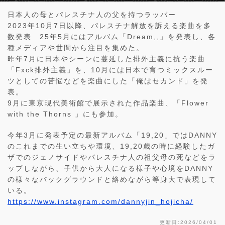
日本人の母とパレスチナ人の父を持つラッパー
2023年10月7日以降、パレスチナ解放を訴える楽曲を多
数発表 25年5月にはアルバム「Dream,,」を発表し、各
種メディアや世間から注目を集めた。
昨年7月に日本やシーンに蔓延した排外主義に抗う楽曲
「Fxck排外主義」を、10月には日本で育つミックスルー
ツとしての苦悩などを楽曲にした「俺はセカンド」を発
表。
9月に東京現代美術館で展示された作品楽曲、「Flower
with the Thorns 」にも参加。
今年3月に発表予定の最新アルバム「19,20」ではDANNY
のこれまでの生い立ちや環境、19,20歳の時に経験したガ
ザでのジェノサイドやパレスチナ人の祖父母の死などをラ
ップしながら、子供から大人になる様子や心境をDANNY
の様々なバックグラウンドと絡めながら等身大で表現して
いる。
https://www.instagram.com/dannyjin_hojicha/
更新日:2026/04/01