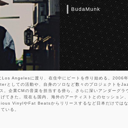
BudaMunk
Los Angelesに渡り、在住中にビートを作り始める。2006年
Butterとしての活動や、自身のソロなど数々のプロジェクトをJazz
リース。企業CMの音楽を担当する傍ら、さらに深いアンダーグ
広げてきた。現在も国内、海外のアーティストとのセッション
cious VinylやFat Beatsからリリースするなど日本だけ
えている。