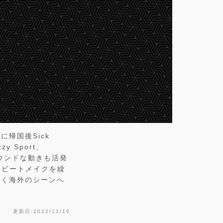
に帰国後Sick
y Sport、
ラウンドな動きも活発
、ビートメイクを繰
ではなく海外のシーンへ
更新日:2022/11/10