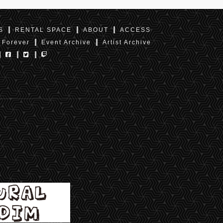
S
RENTAL SPACE
ABOUT
ACCESS
 Forever
Event Archive
Artist Archive
東