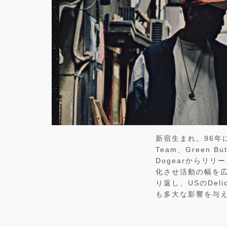
新宿生まれ。96年に
Team、Green 
Dogearからリ
化させ活動の幅を
り返し、USのDeli
も多大な影響を与