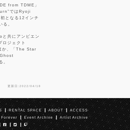
 from TDME」
”ではRyoji
リア初となる12インチ
ている。
otoと共にアンビエン
プロジェクト
、「The Star
Ghost
る。
更新日:2022/04/18
S
RENTAL SPACE
ABOUT
ACCESS
 Forever
Event Archive
Artist Archive