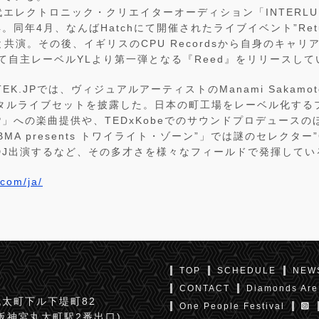
代エレクトロニック・クリエイターオーディション「INTERLUDE
同年4月、なんばHatchにて開催されたライブイベント”Return
Qらと共演。その後、イギリスのCPU Recordsから自身のキャ
そして自主レーベルYLより第一弾となる『Reed』をリリースし
UTEK.JPでは、ヴィジュアルアーティストのManami Sakam
ンタルライブセットを披露した。日本の町工場をレーベル化する
 JP」への楽曲提供や、TEDxKobeでのサウンドプロデュースのほか
7 “RBMA presents トワイライト・ゾーン”」では謎のセレクター”
としてDJ出演するなど、その多才さを様々なフィールドで発揮してい
.com/ja/
TOP
SCHEDULE
NEW
CONTACT
Diamonds Are
太町下ル下堤町82
One People Festival
京阪神宮丸太町駅2番出口)