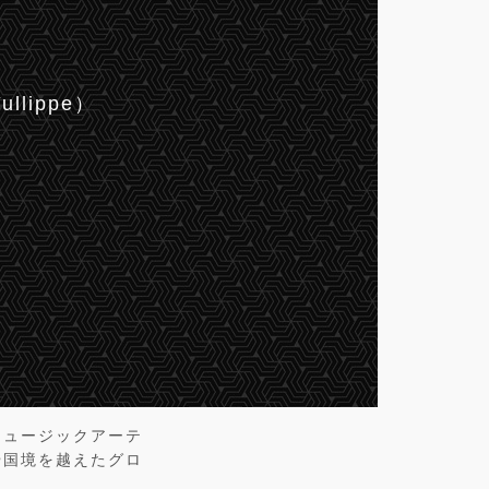
Yullippe）
ミュージックアーテ
や国境を越えたグロ