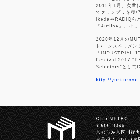
2018年1月、次世
でグランプリを獲得。
IkedaやRADI
『Autline』、
2020年12月のM
ト/エクスペリメ
「INDUSTRIAL
Festival 201
Selectors”
http://yuri-urano
Club METRO
〒606-8396
京都市左京区川端丸
恵美須ビルB1F(