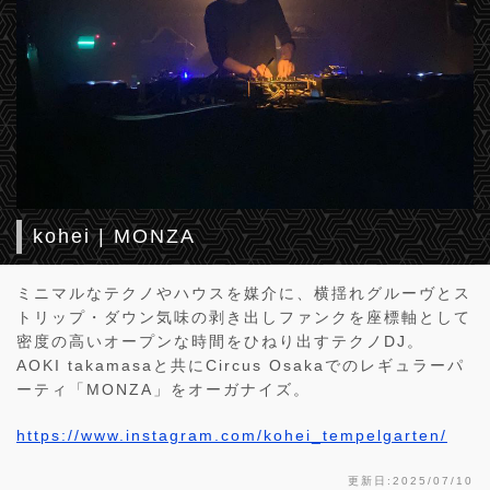
kohei | MONZA
ミニマルなテクノやハウスを媒介に、横揺れグルーヴとス
トリップ・ダウン気味の剥き出しファンクを座標軸として
密度の高いオープンな時間をひねり出すテクノDJ。
AOKI takamasaと共にCircus Osakaでのレギュラーパ
ーティ「MONZA」をオーガナイズ。
https://www.instagram.com/kohei_tempelgarten/
更新日:2025/07/10