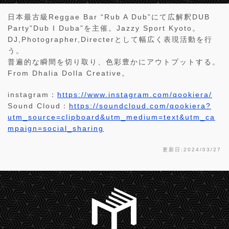
日本最古級Reggae Bar “Rub A Dub”にて広解釈DUB
Party”Dub I Duba”を主催。Jazzy Sport Kyoto。
DJ,Photographer,Directerとして幅広く表現活動を行
う。
普遍的な瞬間を切り取り、色彩豊かにアウトプットする。
From Dhalia Dolla Creative。
instagram：
https://www.instagram.com/qookiera/
Sound Cloud：
https://soundcloud.com/qookiera?
utm_source=clipboard&utm_medium=text&utm_ca
mpaign=social_sharing
更新日:2024/03/27