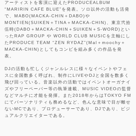
アーティストを客演に迎えたPRODUCEALBUM
“MARIRIN CAFE BLUE”を発表。ソロ以外の活動も活発
で、MABO(MACKA-CHIN＋DABO)や
MONTIEN(SUIKEN＋TINA＋MACKA-CHIN)、東京弐拾
伍時(DABO＋MACKA-CHIN＋SUIKEN＋S-WORD)とい
ったRAP GROUP や WORLD CLUB MUSICを主軸にし
たPRODUCE TEAM “ZEN RYDAZ”(Mal＋moochy＋
MACKA-CHIN)としてもコンビを組み多くの作品を発
表。
DJの活動も忙しくジャンルレスに様々なイベントやフェ
スに全国数多く呼ばれ、制作にLIVEやDJと全国を数多く
飛び回っている。音楽以外の活動ではイベントオーガナイ
ズやフリーペーパー等の執筆連載、MUSIC VIDEOの監督
などマルチに才能を発揮。また2018年からはTOKYO FM
にてパーソナリティも務めるなど、色んな意味で目が離せ
ないMCであり、プロデューサーであり、DJであり、ビジ
ュアルクリエイターである。