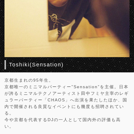
Toshiki(Sensation)
京都生まれの95年生。
京都唯一のミニマルパーティー”Sensation”を主催。日本
が誇るミニマルテクノアーティスト田中フミヤ主宰のレギ
ュラーパーティー「CHAOS」へ出演を果たしたほか、国
内で開催される良質なイベントにも幾度も招聘されてい
る。
今や京都を代表するDJの一人として国内外の評価も高
い。