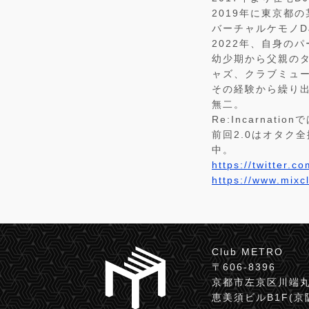
2019年に東京都の
バーチャルケモノD
2022年、自身のパ
幼少期から父親のタ
ャズ、クラブミュ
その経験から繰り出
無二。
Re:Incarna
前回2.0はオタク
中。
https://twitter.c
https://www.mixc
Club METRO
〒606-8396
京都市左京区川端丸
恵美須ビルB1F(