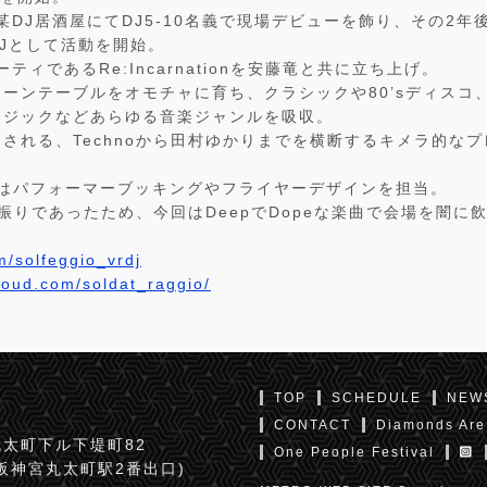
某DJ居酒屋にてDJ5-10名義で現場デビューを飾り、その2年後
Jとして活動を開始。
ーティであるRe:Incarnationを安藤竜と共に立ち上げ。
ーンテーブルをオモチャに育ち、クラシックや80’sディスコ
ージックなどあらゆる音楽ジャンルを吸収。
される、Technoから田村ゆかりまでを横断するキメラ的な
tionではパフォーマーブッキングやフライヤーデザインを担当。
全振りであったため、今回はDeepでDopeな楽曲で会場を闇に
om/solfeggio_vrdj
loud.com/soldat_raggio/
TOP
SCHEDULE
NEW
CONTACT
Diamonds Are
太町下ル下堤町82
One People Festival
京阪神宮丸太町駅2番出口)