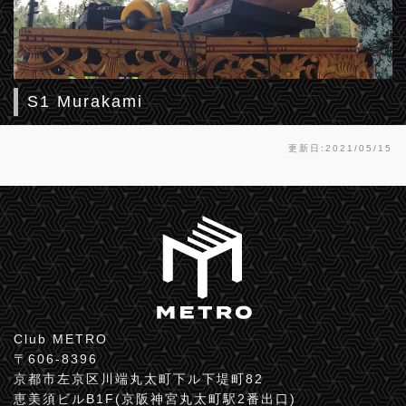
S1 Murakami
更新日:2021/05/15
Club METRO
〒606-8396
京都市左京区川端丸太町下ル下堤町82
恵美須ビルB1F(京阪神宮丸太町駅2番出口)