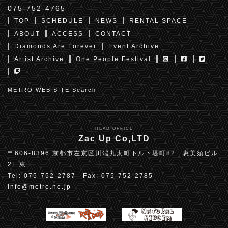
075-752-4765
TOP
SCHEDULE
NEWS
RENTAL SPACE
ABOUT
ACCESS
CONTACT
Diamonds Are Forever
Event Archive
Artist Archive
One People Festival
METRO WEB SITE Search
HEAD OFFICE
Zac Up Co,LTD
〒606-8396 京都市左京区川端丸太町下ル下堤町82 恵美須ビル
2F 東
Tel: 075-752-2787 Fax: 075-752-2785
info@metro.ne.jp