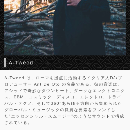
A-Tweed
A-Tweed は、ローマを拠点に活動するイタリア人DJ/プ
ロデューサー Ant De Oto の名義である。彼の音楽は、
アシッドで奇妙なダウンビート、ダークなエレクトロニク
ス、EBM、コスミック・ディスコ、エレクトロ、トライ
バル・テクノ、そして360°あらゆる方向から集められた
グローバル・ミュージックの良質な要素をブレンドし
た”エッセンシャル・スムージー”のようなサウンドで構成
されている。