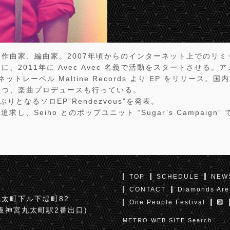
作曲家、編曲家。2007年頃からのインターネット上でのリミ
、2011年に Avec Avec 名義で活動をスタートさせる。アメリ
のネットレーベル Maltine Records より EP をリリース
つつ、楽曲プロデュースも行っている。
ぶりとなるソロEP”Rendezvous”を発表。
追求し、Seiho とのポップユニット “Sugar’s Campaign
TOP
SCHEDULE
NEW
CONTACT
Diamonds Are
太町下ル下堤町82
One People Festival
京阪神宮丸太町駅2番出口)
METRO WEB SITE Search