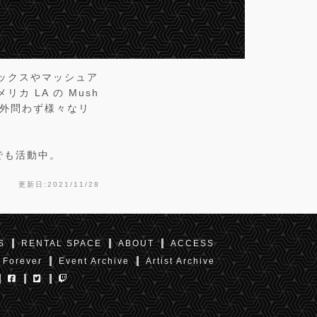
ックスやマッシュア
カ LA の Mush
。国内外問わず様々なリ
” でも活動中。
更新日:2021/11/28
S
RENTAL SPACE
ABOUT
ACCESS
 Forever
Event Archive
Artist Archive