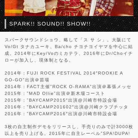
SPARK!! SOUND!! SHOW!!
スパークサウンドショウ、略して「ス サ シ」。大阪にて
Vo/Gt タナカユーキ、Ba/cho チヨチヨイヤマを中心に結
成。2014年にKey/Voのミカテラ、2016年にDr/Choイチ
ローが加入し、現体制となる。
2014年：FUJI ROCK FESTIVAL 2014″ROOKIE A
GO-GO”出演＠苗場
2014年：FACT主催”ROCK O-RAMA”出演＠幕張メッセ
2015年：”MAD Ollie”出演＠新木場コースト
2015年：”BAYCAMP2015″出演@川崎市特設会場
2016年：”BAYCAMP201602″出演@川崎クラブチッタ
2016年：”BAYCAMP2016″出演@川崎市特設会場
3枚の自主制作デモをリリースし、手売りのみで計3000枚
以上を売り上げる。2015年に自主レーベル”SPA!DUPA!