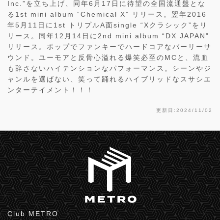
Inc.”を立ち上げ、同年6月17日に待望の全国流通盤とな
る1st mini album “Chemical X” リリース。翌年2016
年5月11日に1st トリプルA面single “Xクラシック”をリ
リース。同年12月14日に2nd mini album “DX JAPAN”
リリース。ポップでファンキーでハードコアなパーリーサ
ウンド。ユーモアと反骨心溢れる爆笑必至のMCと、流血
も辞さないハイテンションなパフォーマンス。シーンやジ
ャンルを選ばない、笑って踊れるハイブリッドなスサシエ
ンターテイメント！！！
更新日:2024/11/02
Club METRO