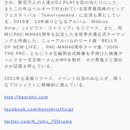
され、数百万人の人達がDJ PLAYを目の当たりにした。
またこの年はベルギーで行われている世界最高峰のビッグ
フェスティバル「Tomorrowland」に出演も果たしてい
る。2019末、13年振りとなるアルバム「Möbius
Strip」（メビウス・ストリップ）をリリース。また、同
時にPAC-MAN40周年を記念した全世界共通公式テーマソ
ングも作曲した。ニューアルバムのリード曲「BELLS
OF NEW LIFE」、PAC-MAN40周年テーマ曲「JOIN
THE PAC」ともにリオ五輪閉会式映像を手掛けた映像デ
ィレクター児玉裕一さんがMVを制作、その秀逸さと面白
さが話題を呼んでいる。
2021年も楽曲リリース、イベント出演のみならず、様々
なプロジェクトに積極的に挑んでいる。
http://kenishii.com
facebook.com/kenishiiofficial
twitter.com/K_Ishii_70Drums