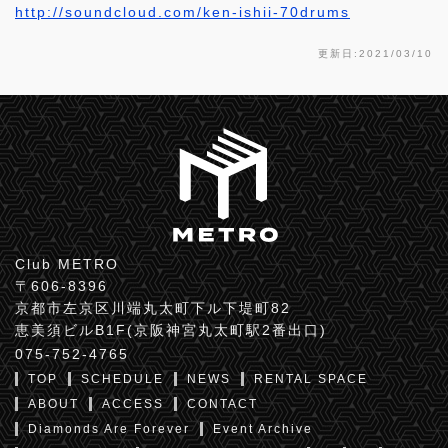
http://soundcloud.com/ken-ishii-70drums
更新日:2021/03/10
Club METRO
〒606-8396
京都市左京区川端丸太町下ル下堤町82
恵美須ビルB1F(京阪神宮丸太町駅2番出口)
075-752-4765
TOP
SCHEDULE
NEWS
RENTAL SPACE
ABOUT
ACCESS
CONTACT
Diamonds Are Forever
Event Archive