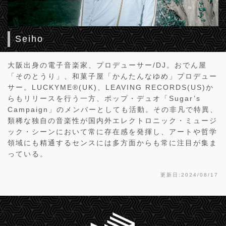
Seiho
大阪出身の電子音楽家、プロデューサー/DJ。おでん屋
「そのとうり」、和菓子屋「かんたんなゆめ」プロデュー
サー。LUCKYME®(UK)、LEAVING RECORDS(US)か
らもリリースを行う一方、ポップ・デュオ「Sugar’s
Campaign」のメンバーとしても活動。その非凡で特異、
類稀な独自の音楽性が国内外エレクトロニック・ミュージ
ック・シーンにおいて常に存在感を発揮し、アートや哲学
領域にも精通するセンスには多方面からも常に注目が集ま
っている。
更新日:2024/08/17