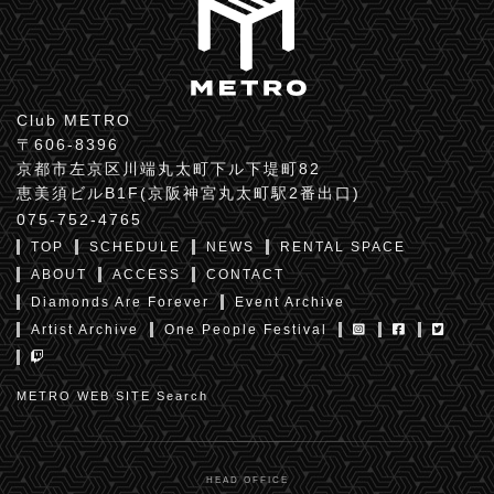
Club METRO
〒606-8396
京都市左京区川端丸太町下ル下堤町82
恵美須ビルB1F(京阪神宮丸太町駅2番出口)
075-752-4765
TOP
SCHEDULE
NEWS
RENTAL SPACE
ABOUT
ACCESS
CONTACT
Diamonds Are Forever
Event Archive
Artist Archive
One People Festival
METRO WEB SITE Search
HEAD OFFICE